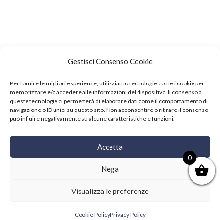
Gestisci Consenso Cookie
Per fornire le migliori esperienze, utilizziamo tecnologie come i cookie per
memorizzare e/o accedere alle informazioni del dispositivo. Il consenso a
queste tecnologie ci permetterà di elaborare dati come il comportamento di
navigazione o ID unici su questo sito. Non acconsentire o ritirare il consenso
Home
News
Events
Contact
può influire negativamente su alcune caratteristiche e funzioni.
Reservation
Accetta
Copyright © 2021 SushiFushi. All Rights Reserved.
0
Nega
Visualizza le preferenze
Cookie Policy
Privacy Policy