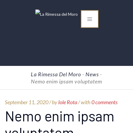
La Rimessa Del Moro
-
News
-
Nemo enim ipsam voluptatem
September 11, 2020 /
by
Iole Rota
/ with
0 comments
Nemo enim ipsam
voluptatem