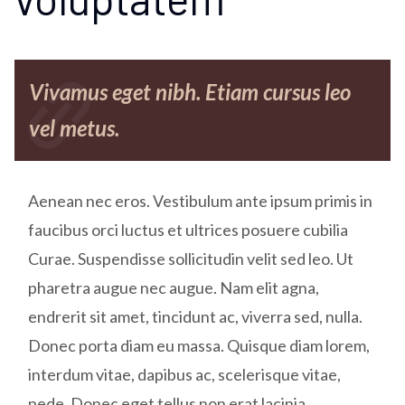
link
Vivamus eget nibh. Etiam cursus leo
vel metus.
Aenean nec eros. Vestibulum ante ipsum primis in
faucibus orci luctus et ultrices posuere cubilia
Curae. Suspendisse sollicitudin velit sed leo. Ut
pharetra augue nec augue. Nam elit agna,
endrerit sit amet, tincidunt ac, viverra sed, nulla.
Donec porta diam eu massa. Quisque diam lorem,
interdum vitae, dapibus ac, scelerisque vitae,
pede. Donec eget tellus non erat lacinia