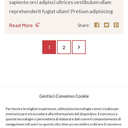
sapiente orci adipisci ultrices vestibulum ullam
reprehenderit fugiat ullam! Pretium adipisicing
Read More
Share:
keyboard_arrow_right
1
2
Gestisci Consenso Cookie
Per fornire le migliori esperienze, utilizziamo tecnologie come i cookie per
memorizzare e/o accedere alle informazioni del dispositivo. Il consenso a
queste tecnologie ci permetterà di elaborare dati come il comportamento di
navigazione o ID unici su questo sito. Non acconsentire o ritirare il consenso