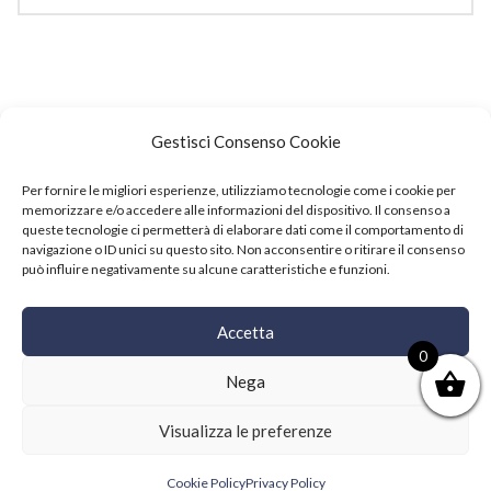
Gestisci Consenso Cookie
Per fornire le migliori esperienze, utilizziamo tecnologie come i cookie per
memorizzare e/o accedere alle informazioni del dispositivo. Il consenso a
queste tecnologie ci permetterà di elaborare dati come il comportamento di
navigazione o ID unici su questo sito. Non acconsentire o ritirare il consenso
può influire negativamente su alcune caratteristiche e funzioni.
Events
Accetta
Copyright © 2021 SushiFushi. All Rights Reserved.
0
Nega
Visualizza le preferenze
Cookie Policy
Privacy Policy