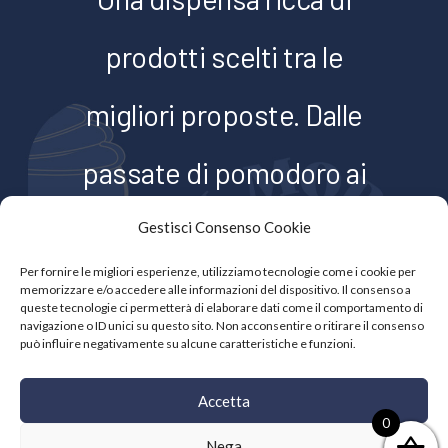
prodotti scelti tra le
migliori proposte. Dalle
passate di pomodoro ai
barattoli di conserve
Gestisci Consenso Cookie
Per fornire le migliori esperienze, utilizziamo tecnologie come i cookie per
sott’olio, dalla pasta
memorizzare e/o accedere alle informazioni del dispositivo. Il consenso a
queste tecnologie ci permetterà di elaborare dati come il comportamento di
navigazione o ID unici su questo sito. Non acconsentire o ritirare il consenso
confezionata ai
può influire negativamente su alcune caratteristiche e funzioni.
condimenti speziati
Accetta
0
Nega