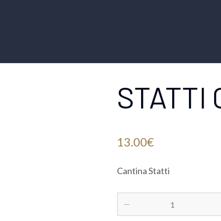
STATTI
13.00
€
Cantina Statti