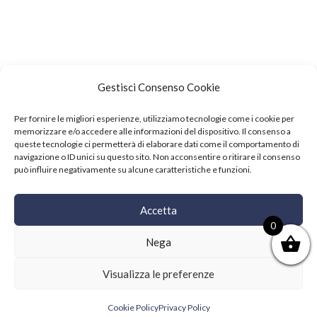
Gestisci Consenso Cookie
Per fornire le migliori esperienze, utilizziamo tecnologie come i cookie per
memorizzare e/o accedere alle informazioni del dispositivo. Il consenso a
queste tecnologie ci permetterà di elaborare dati come il comportamento di
navigazione o ID unici su questo sito. Non acconsentire o ritirare il consenso
può influire negativamente su alcune caratteristiche e funzioni.
Events
Accetta
Copyright © 2021 SushiFushi. All Rights Reserved.
0
Nega
Visualizza le preferenze
Cookie Policy
Privacy Policy