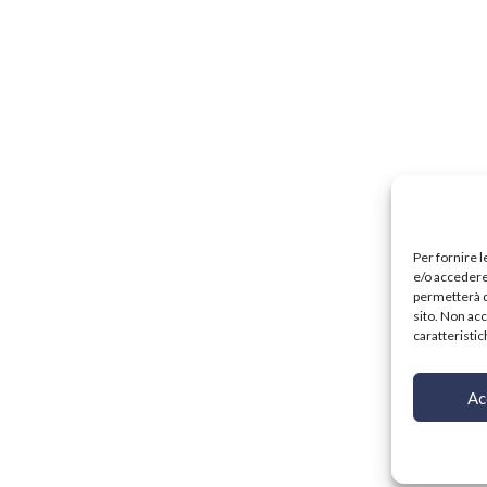
Per fornire 
e/o accedere 
permetterà d
sito. Non ac
caratteristic
Ac