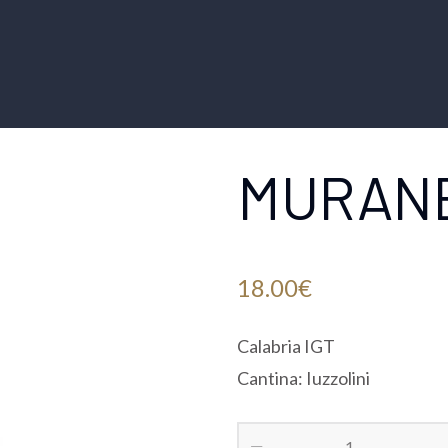
MURAN
18.00
€
Calabria IGT
Cantina: Iuzzolini