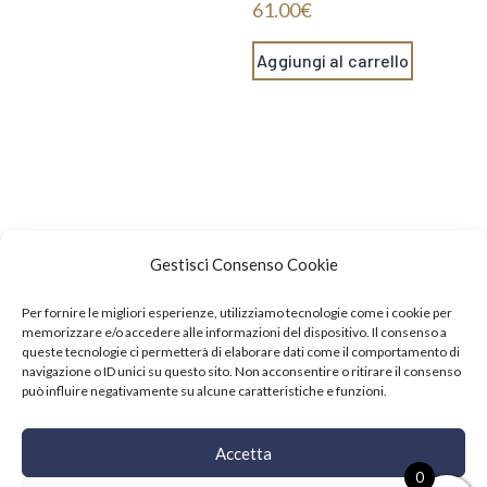
61.00
€
Aggiungi al carrello
Gestisci Consenso Cookie
Per fornire le migliori esperienze, utilizziamo tecnologie come i cookie per
memorizzare e/o accedere alle informazioni del dispositivo. Il consenso a
queste tecnologie ci permetterà di elaborare dati come il comportamento di
navigazione o ID unici su questo sito. Non acconsentire o ritirare il consenso
può influire negativamente su alcune caratteristiche e funzioni.
Events
Accetta
Copyright © 2021 SushiFushi. All Rights Reserved.
0