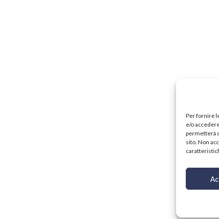
Per fornire 
e/o accedere 
permetterà d
sito. Non ac
caratteristic
Ac