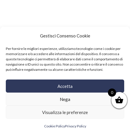
Gestisci Consenso Cookie
Per fornire le migliori esperienze, utilizziamo tecnologie come i cookie per
memorizzare e/o accedere alle informazioni del dispositivo. Il consenso a
queste tecnologie ci permetterà di elaborare dati come il comportamento di
navigazione o ID unici su questo sito. Non acconsentire o ritirare il consenso
può influire negativamente su alcune caratteristiche e funzioni.
Events
Accetta
Copyright © 2021 SushiFushi. All Rights Reserved.
0
Nega
Visualizza le preferenze
Cookie Policy
Privacy Policy