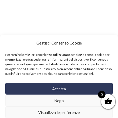
Gestisci Consenso Cookie
Per fornire le migliori esperienze, utilizziamo tecnologie come i cookie per
memorizzare e/o accedere alle informazioni del dispositivo. Il consenso a
queste tecnologie ci permetterà di elaborare dati come il comportamento di
navigazione o ID unici su questo sito. Non acconsentire o ritirare il consenso
può influire negativamente su alcune caratteristiche e funzioni.
Events
Accetta
Copyright © 2021 SushiFushi. All Rights Reserved.
0
Nega
Visualizza le preferenze