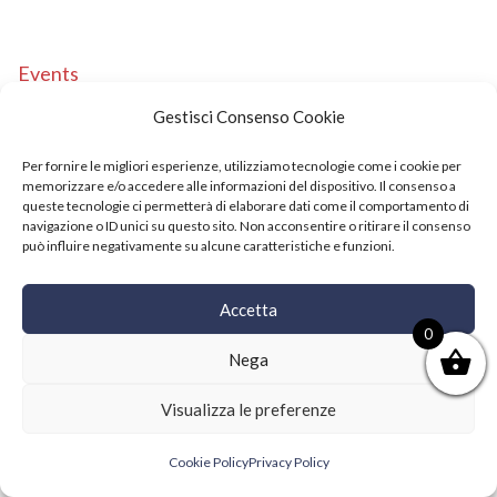
Events
Copyright © 2021 SushiFushi. All Rights Reserved.
Gestisci Consenso Cookie
Per fornire le migliori esperienze, utilizziamo tecnologie come i cookie per
memorizzare e/o accedere alle informazioni del dispositivo. Il consenso a
queste tecnologie ci permetterà di elaborare dati come il comportamento di
navigazione o ID unici su questo sito. Non acconsentire o ritirare il consenso
può influire negativamente su alcune caratteristiche e funzioni.
Accetta
0
Nega
Visualizza le preferenze
Cookie Policy
Privacy Policy