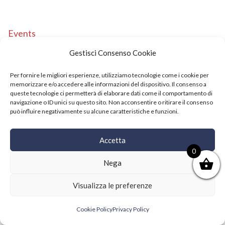
Events
Copyright © 2021 SushiFushi. All Rights Reserved.
Gestisci Consenso Cookie
Per fornire le migliori esperienze, utilizziamo tecnologie come i cookie per
memorizzare e/o accedere alle informazioni del dispositivo. Il consenso a
queste tecnologie ci permetterà di elaborare dati come il comportamento di
navigazione o ID unici su questo sito. Non acconsentire o ritirare il consenso
può influire negativamente su alcune caratteristiche e funzioni.
Accetta
0
Nega
Visualizza le preferenze
Cookie Policy
Privacy Policy