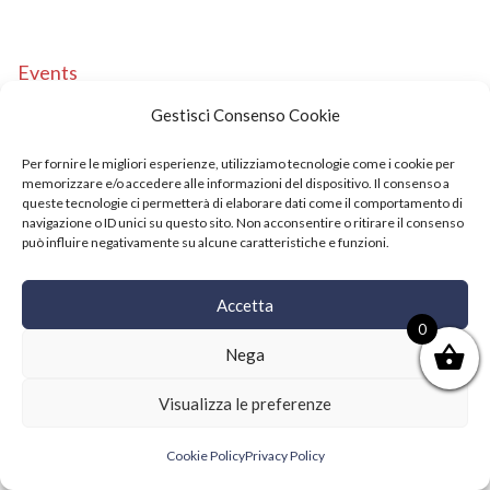
Events
Copyright © 2021 SushiFushi. All Rights Reserved.
Gestisci Consenso Cookie
Per fornire le migliori esperienze, utilizziamo tecnologie come i cookie per
memorizzare e/o accedere alle informazioni del dispositivo. Il consenso a
queste tecnologie ci permetterà di elaborare dati come il comportamento di
navigazione o ID unici su questo sito. Non acconsentire o ritirare il consenso
può influire negativamente su alcune caratteristiche e funzioni.
Accetta
0
Nega
Visualizza le preferenze
Cookie Policy
Privacy Policy