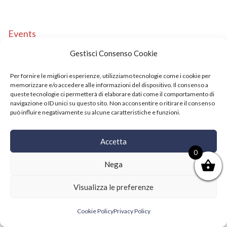
Events
Copyright © 2021 SushiFushi. All Rights Reserved.
Gestisci Consenso Cookie
Per fornire le migliori esperienze, utilizziamo tecnologie come i cookie per
memorizzare e/o accedere alle informazioni del dispositivo. Il consenso a
queste tecnologie ci permetterà di elaborare dati come il comportamento di
navigazione o ID unici su questo sito. Non acconsentire o ritirare il consenso
può influire negativamente su alcune caratteristiche e funzioni.
Accetta
0
Nega
Visualizza le preferenze
Cookie Policy
Privacy Policy