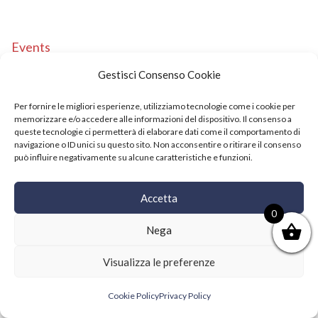
Events
Copyright © 2021 SushiFushi. All Rights Reserved.
Gestisci Consenso Cookie
Per fornire le migliori esperienze, utilizziamo tecnologie come i cookie per
memorizzare e/o accedere alle informazioni del dispositivo. Il consenso a
queste tecnologie ci permetterà di elaborare dati come il comportamento di
navigazione o ID unici su questo sito. Non acconsentire o ritirare il consenso
può influire negativamente su alcune caratteristiche e funzioni.
Accetta
0
Nega
Visualizza le preferenze
Cookie Policy
Privacy Policy