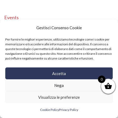
Events
Copyright © 2021 SushiFushi. All Rights Reserved.
Gestisci Consenso Cookie
Per fornire le migliori esperienze, utilizziamo tecnologie come i cookie per
memorizzare e/o accedere alle informazioni del dispositivo. Il consenso a
queste tecnologie ci permetterà di elaborare dati come il comportamento di
navigazione o ID unici su questo sito. Non acconsentire o ritirare il consenso
può influire negativamente su alcune caratteristiche e funzioni.
Accetta
0
Nega
Visualizza le preferenze
Cookie Policy
Privacy Policy