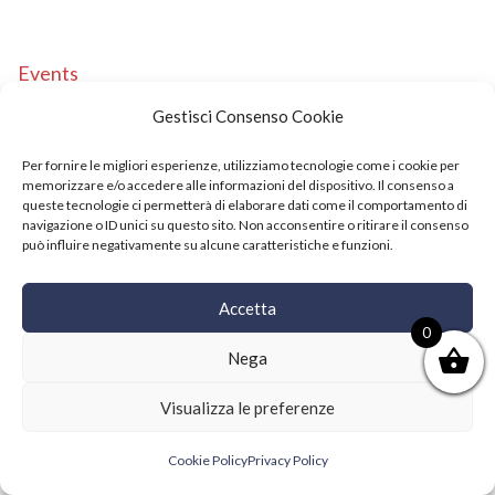
Events
Copyright © 2021 SushiFushi. All Rights Reserved.
Gestisci Consenso Cookie
Per fornire le migliori esperienze, utilizziamo tecnologie come i cookie per
memorizzare e/o accedere alle informazioni del dispositivo. Il consenso a
queste tecnologie ci permetterà di elaborare dati come il comportamento di
navigazione o ID unici su questo sito. Non acconsentire o ritirare il consenso
può influire negativamente su alcune caratteristiche e funzioni.
Accetta
0
Nega
Visualizza le preferenze
Cookie Policy
Privacy Policy