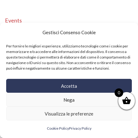
Events
Copyright © 2021 SushiFushi. All Rights Reserved.
Gestisci Consenso Cookie
Per fornire le migliori esperienze, utilizziamo tecnologie come i cookie per
memorizzare e/o accedere alle informazioni del dispositivo. Il consenso a
queste tecnologie ci permetterà di elaborare dati come il comportamento di
navigazione o ID unici su questo sito. Non acconsentire o ritirare il consenso
può influire negativamente su alcune caratteristiche e funzioni.
Accetta
0
Nega
Visualizza le preferenze
Cookie Policy
Privacy Policy