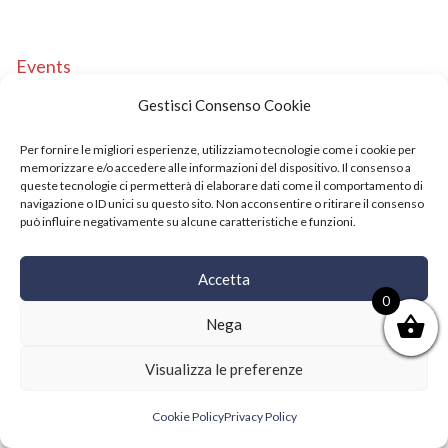
Events
Copyright © 2021 SushiFushi. All Rights Reserved.
Gestisci Consenso Cookie
Per fornire le migliori esperienze, utilizziamo tecnologie come i cookie per
memorizzare e/o accedere alle informazioni del dispositivo. Il consenso a
queste tecnologie ci permetterà di elaborare dati come il comportamento di
navigazione o ID unici su questo sito. Non acconsentire o ritirare il consenso
può influire negativamente su alcune caratteristiche e funzioni.
Accetta
0
Nega
Visualizza le preferenze
Cookie Policy
Privacy Policy