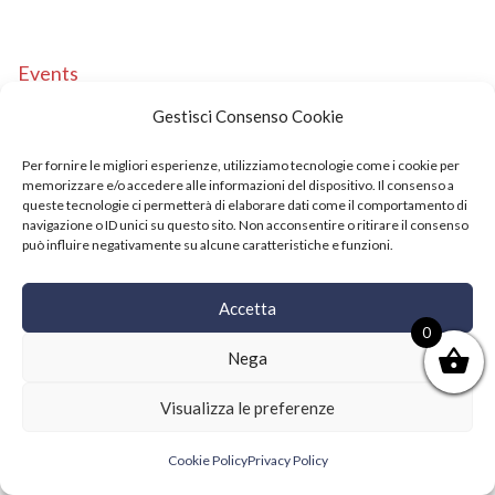
Events
Copyright © 2021 SushiFushi. All Rights Reserved.
Gestisci Consenso Cookie
Per fornire le migliori esperienze, utilizziamo tecnologie come i cookie per
memorizzare e/o accedere alle informazioni del dispositivo. Il consenso a
queste tecnologie ci permetterà di elaborare dati come il comportamento di
navigazione o ID unici su questo sito. Non acconsentire o ritirare il consenso
può influire negativamente su alcune caratteristiche e funzioni.
Accetta
0
Nega
Visualizza le preferenze
Cookie Policy
Privacy Policy