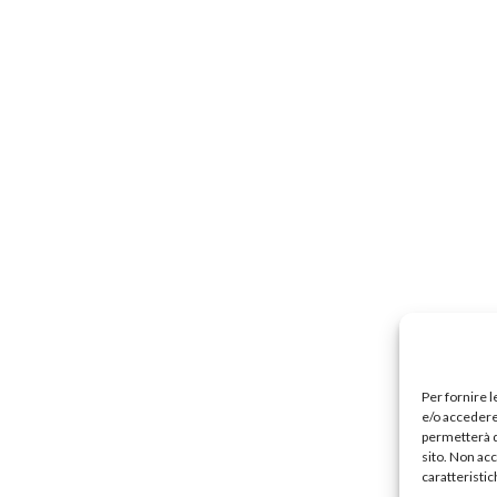
Per fornire 
e/o accedere 
permetterà d
sito. Non ac
caratteristic