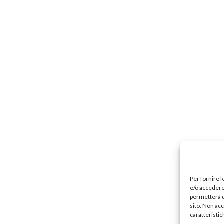
Per fornire 
e/o accedere 
permetterà d
sito. Non ac
caratteristic