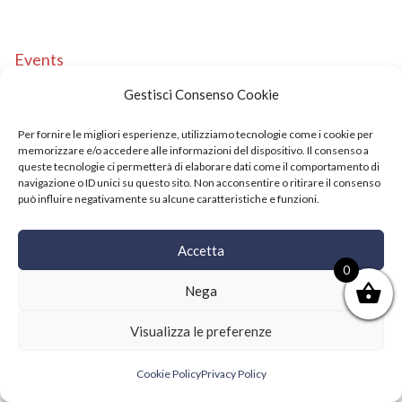
Events
Copyright © 2021 SushiFushi. All Rights Reserved.
Gestisci Consenso Cookie
Per fornire le migliori esperienze, utilizziamo tecnologie come i cookie per
memorizzare e/o accedere alle informazioni del dispositivo. Il consenso a
queste tecnologie ci permetterà di elaborare dati come il comportamento di
navigazione o ID unici su questo sito. Non acconsentire o ritirare il consenso
può influire negativamente su alcune caratteristiche e funzioni.
Accetta
0
Nega
Visualizza le preferenze
Cookie Policy
Privacy Policy