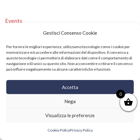
Events
Copyright © 2021 SushiFushi. All Rights Reserved.
Gestisci Consenso Cookie
Per fornire le migliori esperienze, utilizziamo tecnologie come i cookie per
memorizzare e/o accedere alle informazioni del dispositivo. Il consenso a
queste tecnologie ci permetterà di elaborare dati come il comportamento di
navigazione o ID unici su questo sito. Non acconsentire o ritirare il consenso
può influire negativamente su alcune caratteristiche e funzioni.
Accetta
0
Nega
Visualizza le preferenze
Cookie Policy
Privacy Policy