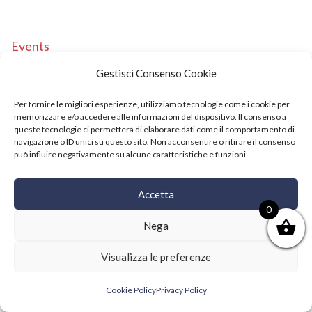
Events
Copyright © 2021 SushiFushi. All Rights Reserved.
Gestisci Consenso Cookie
Per fornire le migliori esperienze, utilizziamo tecnologie come i cookie per
memorizzare e/o accedere alle informazioni del dispositivo. Il consenso a
queste tecnologie ci permetterà di elaborare dati come il comportamento di
navigazione o ID unici su questo sito. Non acconsentire o ritirare il consenso
può influire negativamente su alcune caratteristiche e funzioni.
Accetta
0
Nega
Visualizza le preferenze
Cookie Policy
Privacy Policy