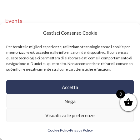
Events
Copyright © 2021 SushiFushi. All Rights Reserved.
Gestisci Consenso Cookie
Per fornire le migliori esperienze, utilizziamo tecnologie come i cookie per
memorizzare e/o accedere alle informazioni del dispositivo. Il consenso a
queste tecnologie ci permetterà di elaborare dati come il comportamento di
navigazione o ID unici su questo sito. Non acconsentire o ritirare il consenso
può influire negativamente su alcune caratteristiche e funzioni.
Accetta
0
Nega
Visualizza le preferenze
Cookie Policy
Privacy Policy