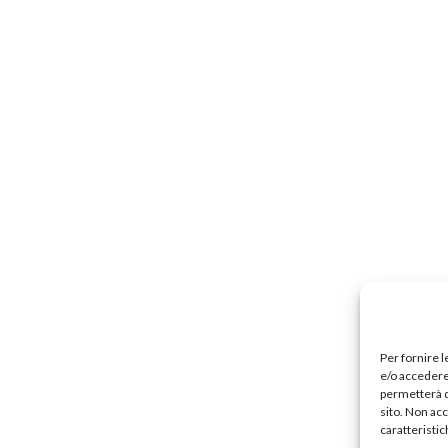
Per fornire 
e/o accedere 
permetterà d
sito. Non ac
caratteristic