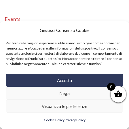
Events
Copyright © 2021 SushiFushi. All Rights Reserved.
Gestisci Consenso Cookie
Per fornire le migliori esperienze, utilizziamo tecnologie come i cookie per
memorizzare e/o accedere alle informazioni del dispositivo. Il consenso a
queste tecnologie ci permetterà di elaborare dati come il comportamento di
navigazione o ID unici su questo sito. Non acconsentire o ritirare il consenso
può influire negativamente su alcune caratteristiche e funzioni.
Accetta
0
Nega
Visualizza le preferenze
Cookie Policy
Privacy Policy