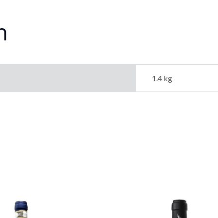
n
1.4 kg