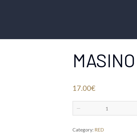
MASINO
17.00
€
Category:
RED