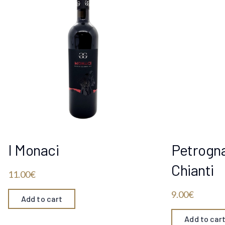
I Monaci
Petrogn
Chianti
11.00
€
9.00
€
Add to cart
Add to car