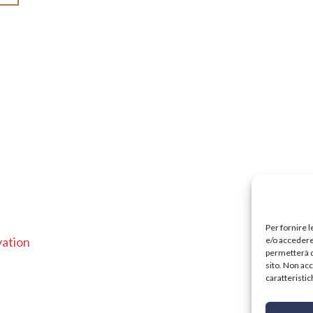
Per fornire 
ation
e/o accedere 
permetterà d
sito. Non ac
caratteristic