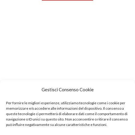
Gestisci Consenso Cookie
Per fornire le migliori esperienze, utilizziamo tecnologie come i cookie per
memorizzare e/o accedere alle informazioni del dispositivo. Il consenso a
queste tecnologie ci permetterà di elaborare dati come il comportamento di
navigazione o ID unici su questo sito. Non acconsentire o ritirare il consenso
Home
News
Events
Contact
può influire negativamente su alcune caratteristiche e funzioni.
Reservation